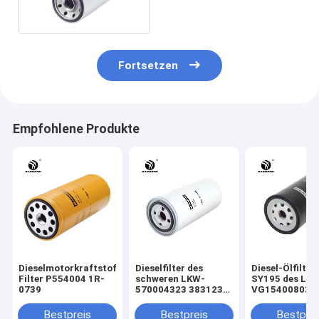
Fortsetzen
Empfohlene Produkte
Dieselmotorkraftstoff-
Dieselfilter des
Diesel-Ölfilte
Filter P554004 1R-
schweren LKW-
SY195 des LK
0739
570004323 3831236
VG154008031
für EC160C EC210
Bestpreis
Bestpreis
Bestprei