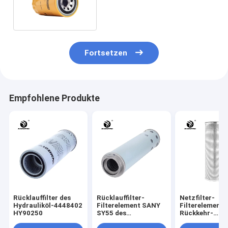
0722 für HITACHI-Bagger
Fortsetzen
Empfohlene Produkte
Rücklauffilter des
Rücklauffilter-
Netzfilter-
Hydrauliköl-4448402
Filterelement SANY
Filterelement 
HY90250
SY55 des
Rückkehr-
Hydrauliköl-
TLX666A/10