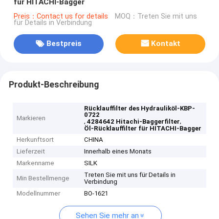
für HITACHI-Bagger
Preis：Contact us for details
MOQ：Treten Sie mit uns
für Details in Verbindung
Bestpreis
Kontakt
Produkt-Beschreibung
Rücklauffilter des Hydrauliköl-KBP-
0722
Markieren
,
,
4284642 Hitachi-Baggerfilter
Öl-Rücklauffilter für HITACHI-Bagger
Herkunftsort
CHINA
Lieferzeit
Innerhalb eines Monats
Markenname
SILK
Treten Sie mit uns für Details in
Min Bestellmenge
Verbindung
Modellnummer
BO-1621
Sehen Sie mehr an