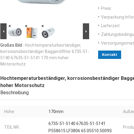
Preis:
Verpackung Info
Lieferzeit:
Zahlungsbedingu
Versorgungsmater
Großes Bild :
Hochtemperaturbeständiger,
korrosionsbeständiger Baggerölfilter 6735-51-
Kontakt
5140 67635-51-5141 170 mm hoher
Motorschutz
Hochtemperaturbeständiger, korrosionsbeständiger Bagge
hoher Motorschutz
Beschreibung
Höhe:
170mm
Auße
6735-51-5140 67635-51-5141
TEIL NR.:
Produ
P558615 LF3806 65.05510.5009S