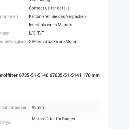
Contact us for details
rmationen:
Kartonieren Sie das Verpacken
Innerhalb eines Monats
ngen:
L/C, T/T
ial-Fähigkeit:
2 Million Stücke pro Monat
rölfilter 6735-51-5140 67635-51-5141 170 mm
ndurchmesser:
93mm
Motorölfilter für Bagger
kttyp: