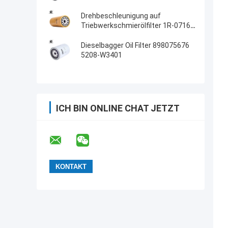
Drehbeschleunigung auf
Triebwerkschmierölfilter 1R-0716
LF691A 87299
Dieselbagger Oil Filter 898075676
5208-W3401
ICH BIN ONLINE CHAT JETZT