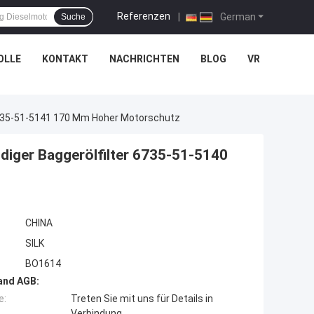
Referenzen
|
German
Suche
OLLE
KONTAKT
NACHRICHTEN
BLOG
VR
7635-51-5141 170 Mm Hoher Motorschutz
iger Baggerölfilter 6735-51-5140
CHINA
SILK
BO1614
and AGB:
e:
Treten Sie mit uns für Details in
Verbindung