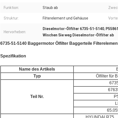
Funktion:
Staub ab
Zwec
Struktur:
Filterelement und Gehäuse
Vortei
Dieselmotor-Ölfilter 6735-51-5140
,
P55861
Hervorheben:
Wischen Sie weg Dieselmotor-Ölfilter ab
6735-51-5140 Baggermotor Ölfilter Baggerteile Filterelemen
Spezifikation
Name des Artikels
Typ
Ölfilter fü
6735
6763
Teil Nr.
P
L
65.05
HYUNDAI R75