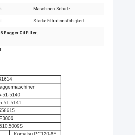
k:
Maschinen-Schutz
l:
Starke Filtrationsfähigkeit
5 Bagger Oil Filter
,
t
B1614
r Baggermaschinen
-51-5140
5-51-5141
558615
F3806
510.5009S
Komatsu PC120-6E