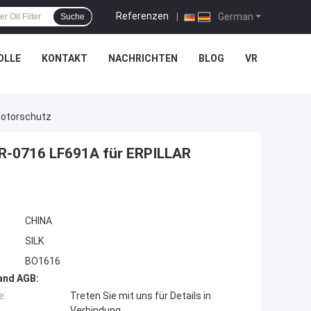
Referenzen
|
German
Suche
OLLE
KONTAKT
NACHRICHTEN
BLOG
VR
Motorschutz
1R-0716 LF691A für ERPILLAR
CHINA
SILK
BO1616
and AGB:
e:
Treten Sie mit uns für Details in
Verbindung