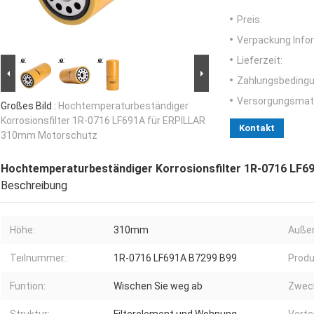
Preis:
Verpackung Info
Lieferzeit:
Zahlungsbedingu
Versorgungsmater
Großes Bild :
Hochtemperaturbeständiger
Korrosionsfilter 1R-0716 LF691A für ERPILLAR
Kontakt
310mm Motorschutz
Hochtemperaturbeständiger Korrosionsfilter 1R-0716 LF
Beschreibung
Höhe:
310mm
Auße
Teilnummer.:
1R-0716 LF691A B7299 B99
Produ
Funtion:
Wischen Sie weg ab
Zwec