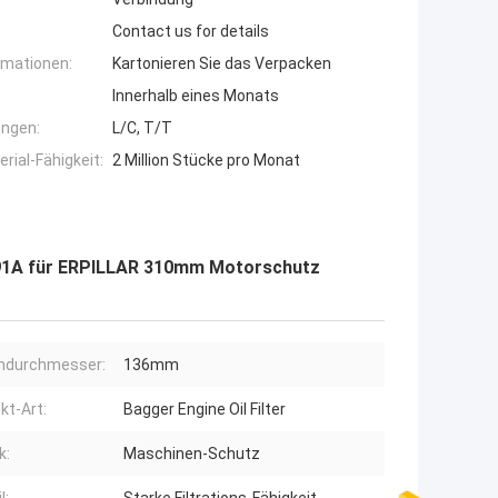
Contact us for details
rmationen:
Kartonieren Sie das Verpacken
Innerhalb eines Monats
ngen:
L/C, T/T
ial-Fähigkeit:
2 Million Stücke pro Monat
691A für ERPILLAR 310mm Motorschutz
ndurchmesser:
136mm
kt-Art:
Bagger Engine Oil Filter
k:
Maschinen-Schutz