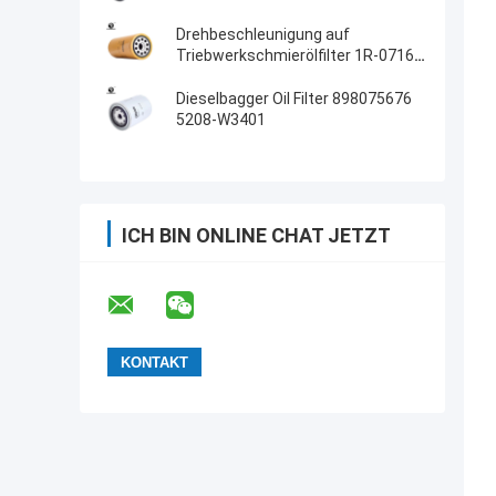
Drehbeschleunigung auf
Triebwerkschmierölfilter 1R-0716
LF691A 87299
Dieselbagger Oil Filter 898075676
5208-W3401
ICH BIN ONLINE CHAT JETZT