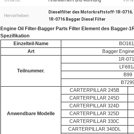
Struktur:
Filterelement und Wohnung
Vortei
Dieselfilter des Motorkraftstoff-1R-0716
,
Hervorheben:
1R-0716 Bagger Diesel Filter
Engine Oil Filter-Bagger Parts Filter Element des Bagger-1
Spezifikation
Einzelteil-Name
BO161
Art
Bagger Engine 
1R-07
LF691
Teilnummer.
B99
B729
CARTERPILLAR 245B
CARTERPILLAR 245D
CARTERPILLAR 324D
Anwendbare Modelle
CARTERPILLAR 325D
CARTERPILLAR 330C
CARTERPILLAR 340DL