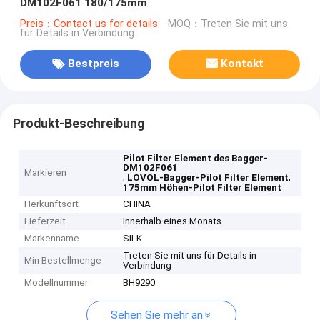
DM102F061 180/175mm
Preis：Contact us for details
MOQ：Treten Sie mit uns
für Details in Verbindung
Bestpreis
Kontakt
Produkt-Beschreibung
Pilot Filter Element des Bagger-
DM102F061
Markieren
,
,
LOVOL-Bagger-Pilot Filter Element
175mm Höhen-Pilot Filter Element
Herkunftsort
CHINA
Lieferzeit
Innerhalb eines Monats
Markenname
SILK
Treten Sie mit uns für Details in
Min Bestellmenge
Verbindung
Modellnummer
BH9290
Sehen Sie mehr an