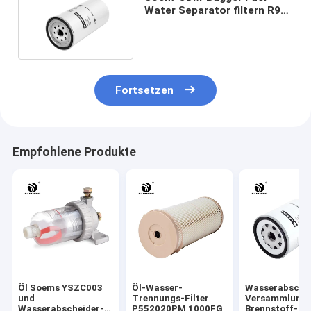
Water Separator filtern R90-
MER-01 02113151
Fortsetzen
Empfohlene Produkte
Öl Soems YSZC003
Öl-Wasser-
Wasserabsche
und
Trennungs-Filter
Versammlung 
Wasserabscheider-
P552020PM 1000FG
Brennstoff-