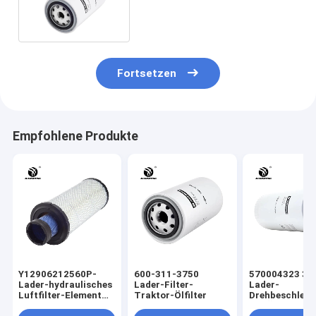
KOMATSU PC200-8 PC220-8
Fortsetzen
Empfohlene Produkte
Y12906212560P-
600-311-3750
570004323 38
Lader-hydraulisches
Lader-Filter-
Lader-
Luftfilter-Element
Traktor-Ölfilter
Drehbeschleun
FA700
auf Ölfilter