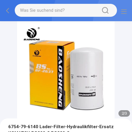
2
/
3
6754-79-6140 Lader-Filter-Hydraulikfilter-Ersatz