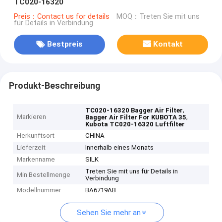
TC020-16320
Preis：Contact us for details
MOQ：Treten Sie mit uns
für Details in Verbindung
Bestpreis
Kontakt
Produkt-Beschreibung
,
TC020-16320 Bagger Air Filter
Markieren
,
Bagger Air Filter For KUBOTA 35
Kubota TC020-16320 Luftfilter
Herkunftsort
CHINA
Lieferzeit
Innerhalb eines Monats
Markenname
SILK
Treten Sie mit uns für Details in
Min Bestellmenge
Verbindung
Modellnummer
BA6719AB
Sehen Sie mehr an