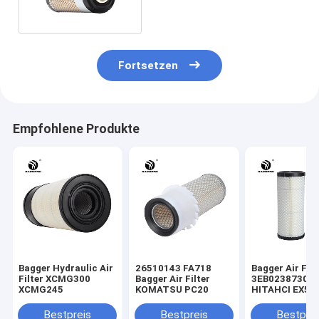
Fortsetzen
Empfohlene Produkte
Bagger Hydraulic Air
26510143 FA718
Bagger Air Filt
Filter XCMG300
Bagger Air Filter
3EB0238730
XCMG245
KOMATSU PC20
HITAHCI EX50
Bestpreis
Bestpreis
Bestprei