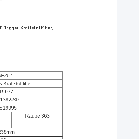
 Bagger-Kraftstofffilter
,
BF2671
-Kraftstofffilter
R-0771
1382-SP
S19995
Raupe 363
238mm