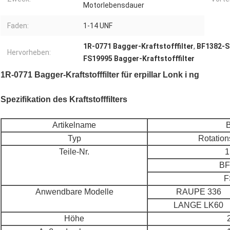
Motorlebensdauer
Faden:
1-14 UNF
1R-0771 Bagger-Kraftstofffilter
,
BF1382-SP
Hervorheben:
FS19995 Bagger-Kraftstofffilter
1R-0771 Bagger-Kraftstofffilter für erpillar Lonk i ng
Spezifikation des Kraftstofffilters
Artikelname
Typ
Rotations
Teile-Nr.
1
BF
F
Anwendbare Modelle
RAUPE 336
LANGE LK60
Höhe