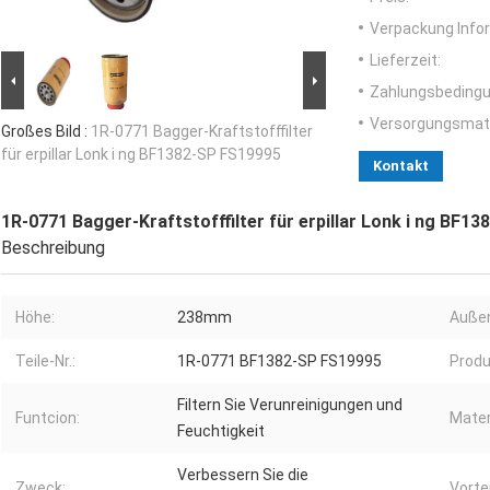
Verpackung Info
Lieferzeit:
Zahlungsbedingu
Versorgungsmater
Großes Bild :
1R-0771 Bagger-Kraftstofffilter
für erpillar Lonk i ng BF1382-SP FS19995
Kontakt
1R-0771 Bagger-Kraftstofffilter für erpillar Lonk i ng BF1
Beschreibung
Höhe:
238mm
Auße
Teile-Nr.:
1R-0771 BF1382-SP FS19995
Produ
Filtern Sie Verunreinigungen und
Funtcion:
Mater
Feuchtigkeit
Verbessern Sie die
Zweck:
Vortei