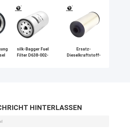
gung
silk-Bagger Fuel
Ersatz-
sel
Filter D638-002-
Dieselkraftstoff-
802A+A 23390-
Kraftstoffiltereinsatz
MH-
E0020
8981354620 4679981
CHI
ILAC-MRA
CHRICHT HINTERLASSEN