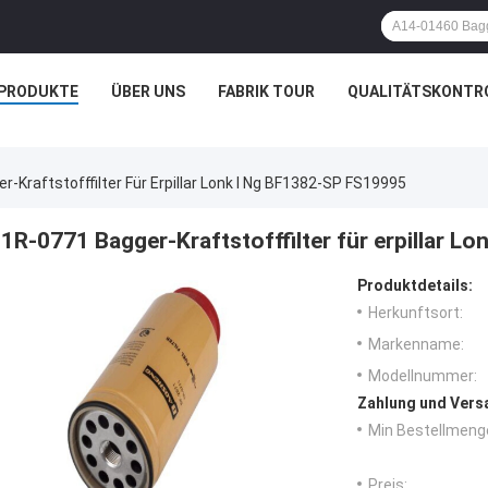
PRODUKTE
ÜBER UNS
FABRIK TOUR
QUALITÄTSKONTR
-Kraftstofffilter Für Erpillar Lonk I Ng BF1382-SP FS19995
1R-0771 Bagger-Kraftstofffilter für erpillar L
Produktdetails:
Herkunftsort:
Markenname:
Modellnummer:
Zahlung und Vers
Min Bestellmeng
Preis: