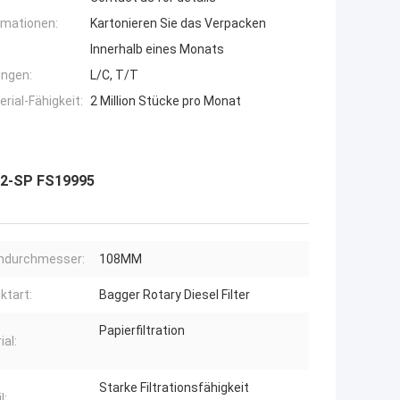
rmationen:
Kartonieren Sie das Verpacken
Innerhalb eines Monats
ngen:
L/C, T/T
ial-Fähigkeit:
2 Million Stücke pro Monat
382-SP FS19995
ndurchmesser:
108MM
ktart:
Bagger Rotary Diesel Filter
Papierfiltration
ial:
Starke Filtrationsfähigkeit
l: