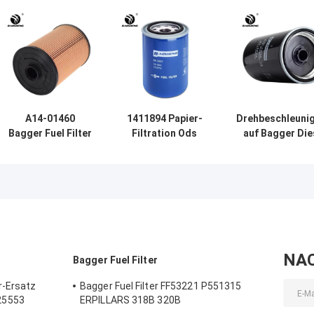
A14-01460
1411894 Papier-
Drehbeschleuni
Bagger Fuel Filter
Filtration Ods
auf Bagger Die
Element für SANY
93.5mm
Fuel Filter
SY215-10
Kraftstofffilter
8982394641 M
DX380 DX420
80990 für HITA
Doosan
NA
Bagger Fuel Filter
r-Ersatz
Bagger Fuel Filter FF53221 P551315
25553
ERPILLARS 318B 320B