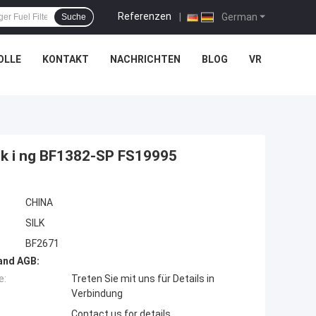
Referenzen
|
German
Suche
OLLE
KONTAKT
NACHRICHTEN
BLOG
VR
onk i ng BF1382-SP FS19995
CHINA
SILK
BF2671
and AGB:
e:
Treten Sie mit uns für Details in
Verbindung
Contact us for details