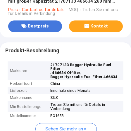
mit großer Kapazität 21707133 466634 260 mm
Höhenschutz
Preis：Contact us for details
MOQ：Treten Sie mit uns
für Details in Verbindung
Bestpreis
Kontakt
Produkt-Beschreibung
21707133 Bagger Hydraulic Fuel
Filter
Markieren
,
,
466634 Ölfilter
Bagger Hydraulic Fuel Filter 466634
Herkunftsort
China
Lieferzeit
Innerhalb eines Monats
Markenname
SILK
Treten Sie mit uns für Details in
Min Bestellmenge
Verbindung
Modellnummer
BO1653
Sehen Sie mehr an