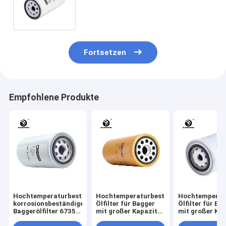
Kapazität 21707133 466634 260
mm Höhenschutz
Fortsetzen
Empfohlene Produkte
Hochtemperaturbeständiger,
Hochtemperaturbeständiges
Hochtemperat
korrosionsbeständiger
Ölfilter für Bagger
Ölfilter für Ba
Baggerölfilter 6735-
mit großer Kapazität
mit großer Ka
51-5140 67635-51-
1R-0716 LF691A
898075676 52