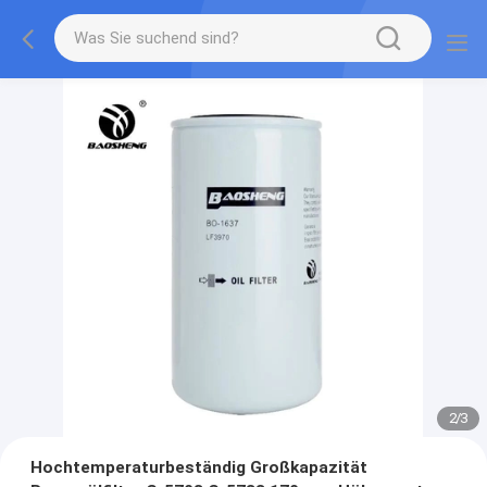
2
/
3
Hochtemperaturbeständig Großkapazität