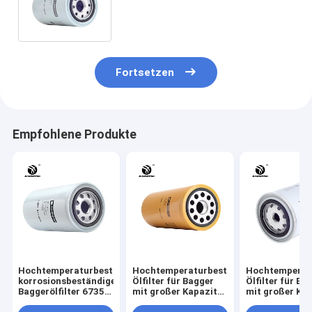
5708 C-5733 170 mm
Höhenmotor Schutz
Fortsetzen
Empfohlene Produkte
Hochtemperaturbeständiger,
Hochtemperaturbeständiges
Hochtemperat
korrosionsbeständiger
Ölfilter für Bagger
Ölfilter für Ba
Baggerölfilter 6735-
mit großer Kapazität
mit großer Ka
51-5140 67635-51-
1R-0716 LF691A
898075676 52