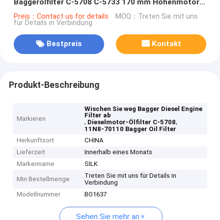
Baggerölfilter C-5708 C-5733 170 mm Höhenmotor
Schutz
Preis：Contact us for details
MOQ：Treten Sie mit uns
für Details in Verbindung
Bestpreis
Kontakt
Produkt-Beschreibung
Wischen Sie weg Bagger Diesel Engine
Filter ab
Markieren
,
,
Dieselmotor-Ölfilter C-5708
11N8-70110 Bagger Oil Filter
Herkunftsort
CHINA
Lieferzeit
Innerhalb eines Monats
Markenname
SILK
Treten Sie mit uns für Details in
Min Bestellmenge
Verbindung
Modellnummer
BO1637
Sehen Sie mehr an