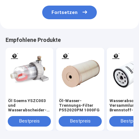
Fortsetzen
Empfohlene Produkte
Öl Soems YSZC003
Öl-Wasser-
Wasserabsche
und
Trennungs-Filter
Versammlung 
Wasserabscheider-
P552020PM 1000FG
Brennstoff-
Filter
13050733 P55
Bestpreis
Bestpreis
Bestprei