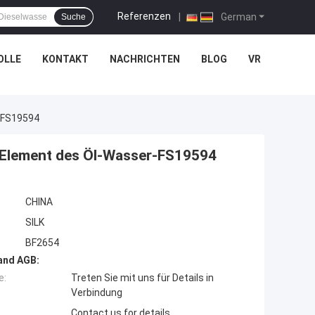
Referenzen
|
German
Suche
OLLE
KONTAKT
NACHRICHTEN
BLOG
VR
-FS19594
 Element des Öl-Wasser-FS19594
CHINA
SILK
BF2654
and AGB:
e:
Treten Sie mit uns für Details in
Verbindung
Contact us for details