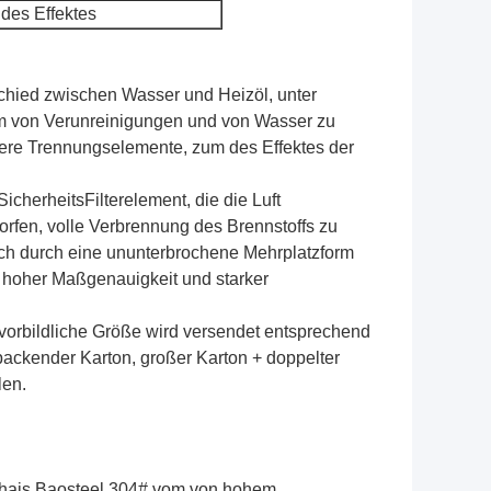
des Effektes
schied zwischen Wasser und Heizöl, unter
m von Verunreinigungen und von Wasser zu
ndere Trennungselemente, zum des Effektes der
cherheitsFilterelement, die die Luft
orfen, volle Verbrennung des Brennstoffs zu
ch durch eine ununterbrochene Mehrplatzform
t hoher Maßgenauigkeit und starker
 vorbildliche Größe wird versendet entsprechend
packender Karton, großer Karton + doppelter
len.
anghais Baosteel 304# vom von hohem