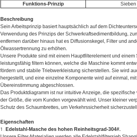
Funktions-Prinzip
Sieben 
Beschreibung
Sein Arbeitsprinzip basiert hauptsächlich auf dem Dichteunter
Verwendung des Prinzips der Schwerkraftsedimentbildung, zu
entfernen darüber hinaus hat es Diffusionskegel, Filter und a
Ölwassertrennung zu erhöhen.
Unsere Produkte sind mit einem Hauptfilterelement und einem Si
leistungsfähig filtern können, welche die Maschine kommt entw
fördern und stabile Triebwerkleistung sicherstellen
.
Sie wird au
hergestellt, und eine einzelne Komponente wird auf einmal, mi
Übereinstimmung abgeschlossen.
Das Produktdiagramm ist nur intuitive Anzeige, die spezifische
der Größe, die vom Kunden vorgewählt wird.
Unser kleiner ver
Schutz des Schaumbrettes, um Verkehrssicherheit sicherzustel
Eigenschaften
Edelstahl-Masche des hohen Reinheitsgrad-304#.
1 .
Unsere Filter-Materialien werden alle Edelstahlfiltersieb Sh