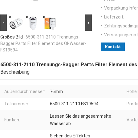
Verpackung Info
Lieferzeit:
Zahlungsbedingu
Versorgungsmater
Großes Bild :
6500-311-2110 Trennungs-
Bagger Parts Filter Element des Öl-Wasser-
Kontakt
FS19594
6500-311-2110 Trennungs-Bagger Parts Filter Element de
Beschreibung
Außendurchmesser:
76mm
Höhe:
Teilnummer.:
6500-311-2110 FS19594
Produ
Lassen Sie das angesammelte
Funtion:
Vortei
Wasser ab
Sieben des Effektes