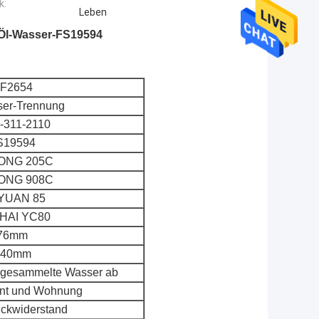
k:
Leben
 Öl-Wasser-FS19594
F2654
ser-Trennung
-311-2110
S19594
ONG 205C
ONG 908C
YUAN 85
HAI YC80
76mm
140mm
ngesammelte Wasser ab
ent und Wohnung
ckwiderstand