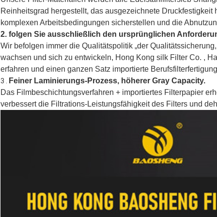
Reinheitsgrad hergestellt, das ausgezeichnete Druckfestigkeit h
komplexen Arbeitsbedingungen sicherstellen und die Abnutzung
2.
folgen Sie ausschließlich den ursprünglichen Anforderu
Wir befolgen immer die Qualitätspolitik „der Qualitätssicherung,
wachsen und sich zu entwickeln, Hong Kong silk Filter Co. , Ha
erfahren und einen ganzen Satz importierte Berufsfilterfertigu
Feiner Laminierungs-Prozess, höherer Gray Capacity.
3 .
Das Filmbeschichtungsverfahren + importiertes Filterpapier er
verbessert die Filtrations-Leistungsfähigkeit des Filters und de