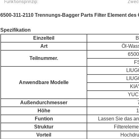
Funktionsprinzip:
Zwec
6500-311-2110 Trennungs-Bagger Parts Filter Element des
Spezifikation
Einzelteil
B
Art
Öl-Was
6500
Teilnummer.
F
LIUG
LIUG
Anwendbare Modelle
KIA
YUC
Außendurchmesser
Höhe
Funtion
Lassen Sie das a
Struktur
Filterelem
Vorteil
Hochdru