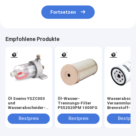
Fortsetzen
Empfohlene Produkte
Öl Soems YSZC003
Öl-Wasser-
Wasserabsche
und
Trennungs-Filter
Versammlung 
Wasserabscheider-
P552020PM 1000FG
Brennstoff-
Filter
13050733 P55
Bestpreis
Bestpreis
Bestprei