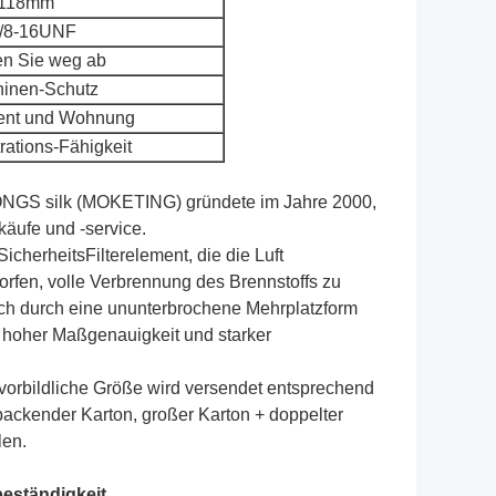
118mm
3/8-16UNF
n Sie weg ab
inen-Schutz
ment und Wohnung
trations-Fähigkeit
S silk (MOKETING) gründete im Jahre 2000,
käufe und -service.
cherheitsFilterelement, die die Luft
orfen, volle Verbrennung des Brennstoffs zu
auch durch eine ununterbrochene Mehrplatzform
t hoher Maßgenauigkeit und starker
 vorbildliche Größe wird versendet entsprechend
packender Karton, großer Karton + doppelter
len.
eständigkeit.