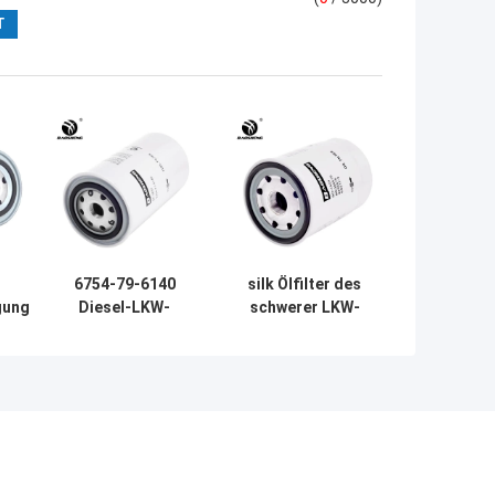
6754-79-6140
silk Ölfilter des
gung
Diesel-LKW-
schwerer LKW-
1236
Ölfilter für
Filter-4284642
KW-
KOMATSU PC200-
halb des LKW-
mm
8 PC220-8
LF3587