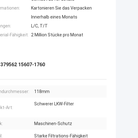
rmationen:
Kartonieren Sie das Verpacken
Innerhalb eines Monats
ngen:
L/C, T/T
ial-Fähigkeit:
2 Million Stücke pro Monat
4379562 15607-1760
ndurchmesser:
118mm
Schwerer LKW-Filter
kt-Art:
k:
Maschinen-Schutz
l:
Starke Filtrations-Fähigkeit