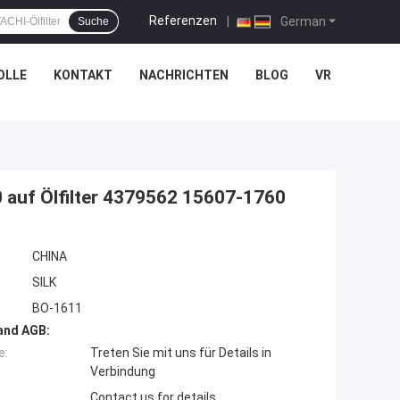
Referenzen
|
German
Suche
OLLE
KONTAKT
NACHRICHTEN
BLOG
VR
auf Ölfilter 4379562 15607-1760
CHINA
SILK
BO-1611
and AGB:
e:
Treten Sie mit uns für Details in
Verbindung
Contact us for details