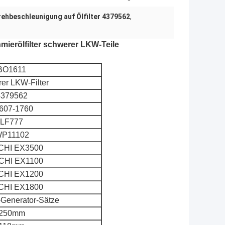
ehbeschleunigung auf Ölfilter 4379562
,
ierölfilter schwerer LKW-Teile
BO1611
er LKW-Filter
4379562
607-1760
LF777
P11102
CHI EX3500
CHI EX1100
CHI EX1200
CHI EX1800
Generator-Sätze
250mm