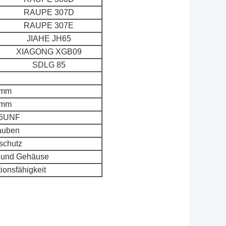
RAUPE 307D
RAUPE 307E
JIAHE JH65
XIAGONG XGB09
SDLG 85
8mm
3mm
16UNF
auben
schutz
t und Gehäuse
tionsfähigkeit