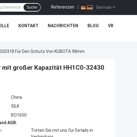
Referenzen
|
German
Suche
OLLE
KONTAKT
NACHRICHTEN
BLOG
VR
0 P550318 Für Den Schutz Von KUBOTA 98mm
r mit großer Kapazität HH1C0-32430
China
SILK
BO1650
and AGB:
e:
Treten Sie mit uns für Details in
Verbindung