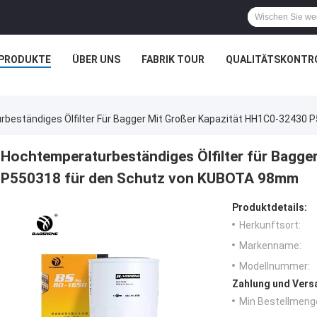
PRODUKTE
ÜBER UNS
FABRIK TOUR
QUALITÄTSKONTR
beständiges Ölfilter Für Bagger Mit Großer Kapazität HH1C0-3243
Hochtemperaturbeständiges Ölfilter für Bagge
P550318 für den Schutz von KUBOTA 98mm
Produktdetails:
Herkunftsort:
Markenname:
Modellnummer:
Zahlung und Vers
Min Bestellmeng