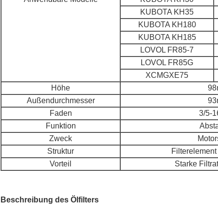
KUBOTA KH35
KUBOTA KH180
KUBOTA KH185
LOVOL FR85-7
LOVOL FR85G
XCMGXE75
Höhe
9
Außendurchmesser
9
Faden
3/5-
Funktion
Abst
Zweck
Motor
Struktur
Filterelemen
Vorteil
Starke Filtra
Beschreibung des Ölfilters