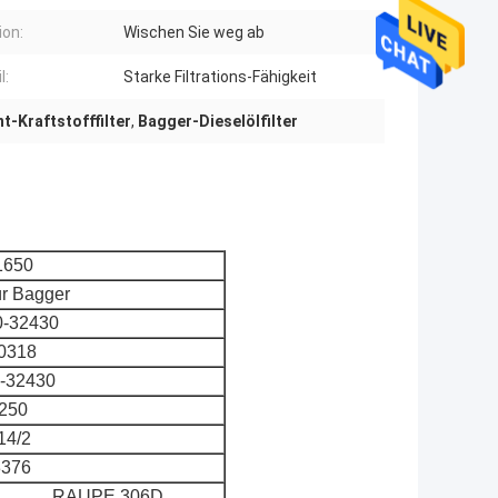
ion:
Wischen Sie weg ab
l:
Starke Filtrations-Fähigkeit
-Kraftstofffilter
,
Bagger-Dieselölfilter
1650
für Bagger
-32430
0318
-32430
250
14/2
3376
RAUPE 306D