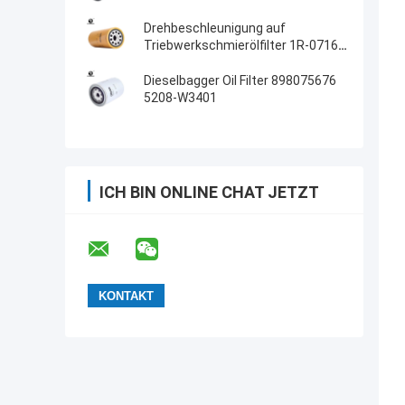
Drehbeschleunigung auf
Triebwerkschmierölfilter 1R-0716
LF691A 87299
Dieselbagger Oil Filter 898075676
5208-W3401
ICH BIN ONLINE CHAT JETZT