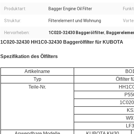
Produktart:
Bagger Engine Oil Filter
Funkt
Struktur:
Filterelement und Wohnung
Vortei
Hervorheben:
1C020-32430 Baggerölfilter
,
Baggerelement
1C020-32430 HH1C0-32430 Baggerölfilter für KUBOTA
Spezifikation des Ölfilters
Artikelname
BO
Typ
Ölfilter 
Teile-Nr.
HH1C0
P55
1C020
KS
W9
LF
Anwendbare Modelle
KUBOTA KH30