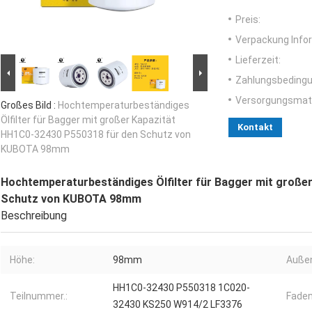
Preis:
Verpackung Info
Lieferzeit:
Zahlungsbedingu
Versorgungsmater
Großes Bild :
Hochtemperaturbeständiges
Ölfilter für Bagger mit großer Kapazität
Kontakt
HH1C0-32430 P550318 für den Schutz von
KUBOTA 98mm
Hochtemperaturbeständiges Ölfilter für Bagger mit große
Schutz von KUBOTA 98mm
Beschreibung
Höhe:
98mm
Auße
HH1C0-32430 P550318 1C020-
Teilnummer.:
Faden
32430 KS250 W914/2 LF3376