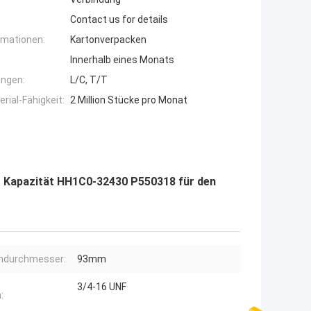
Contact us for details
rmationen:
Kartonverpacken
Innerhalb eines Monats
ngen:
L/C, T/T
ial-Fähigkeit:
2 Million Stücke pro Monat
r Kapazität HH1C0-32430 P550318 für den
ndurchmesser:
93mm
3/4-16 UNF
: