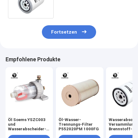
Hochdruckwiderstand für
Liugong
Fortsetzen
Empfohlene Produkte
Öl Soems YSZC003
Öl-Wasser-
Wasserabsche
und
Trennungs-Filter
Versammlung 
Wasserabscheider-
P552020PM 1000FG
Brennstoff-
Filter
13050733 P55