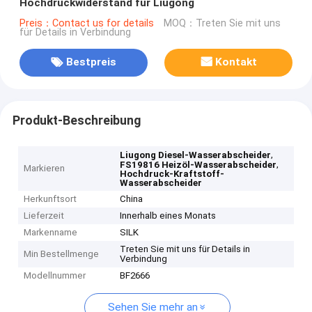
Hochdruckwiderstand für Liugong
Preis：Contact us for details
MOQ：Treten Sie mit uns
für Details in Verbindung
Bestpreis
Kontakt
Produkt-Beschreibung
,
Liugong Diesel-Wasserabscheider
,
FS19816 Heizöl-Wasserabscheider
Markieren
Hochdruck-Kraftstoff-
Wasserabscheider
Herkunftsort
China
Lieferzeit
Innerhalb eines Monats
Markenname
SILK
Treten Sie mit uns für Details in
Min Bestellmenge
Verbindung
Modellnummer
BF2666
Sehen Sie mehr an