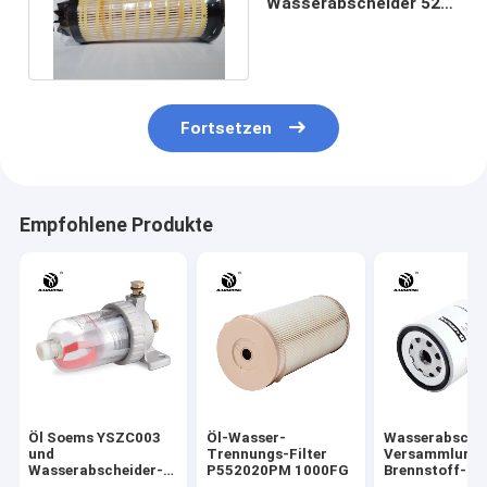
Wasserabscheider 523-
4987 Bagger-
Dieselfilter
Fortsetzen
Empfohlene Produkte
Öl Soems YSZC003
Öl-Wasser-
Wasserabsche
und
Trennungs-Filter
Versammlung 
Wasserabscheider-
P552020PM 1000FG
Brennstoff-
Filter
13050733 P55